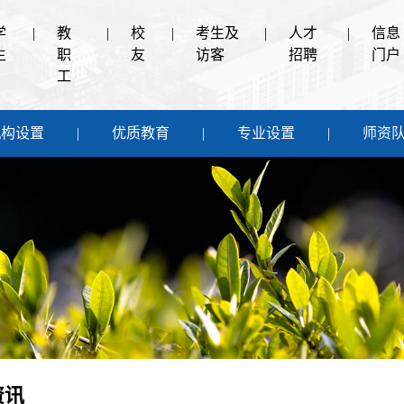
学
|
教
|
校
|
考生及
|
人才
|
信息
生
职
友
访客
招聘
门户
工
机构设置
优质教育
专业设置
师资
资讯