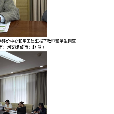
学评价中心和学工处汇报了教师和学生调查
：刘安妮 终审：赵 健 ）